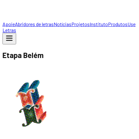
Apoie
Abridores de letras
Notícias
Projetos
Instituto
Produtos
Use
Letras
Etapa Belém